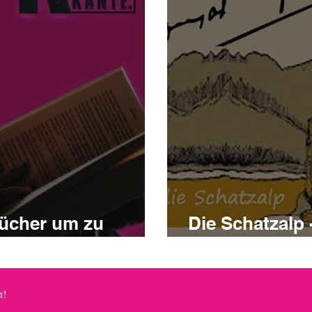
Bücher um zu
Die Schatzalp
Zauberberg
rpassen? 
n!