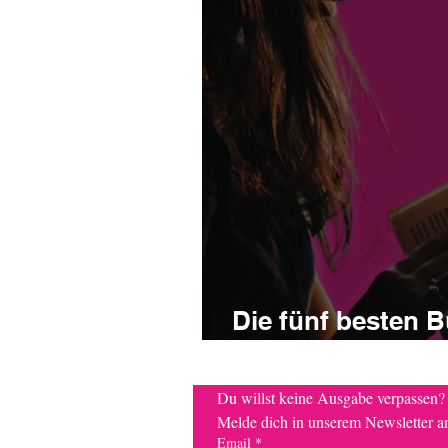
Die fünf besten 
überwintern
Du willst keine Ausgabe ve
Melde dich in unserem Newsletter a
Email
*