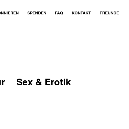
NNIEREN
SPENDEN
FAQ
KONTAKT
FREUNDE
ur
Sex & Erotik
e
Sport
onomie
Natur