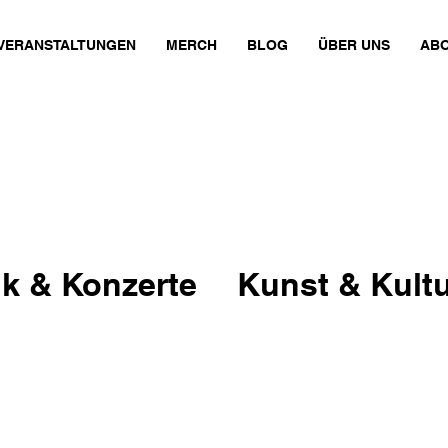
VERANSTALTUNGEN
MERCH
BLOG
ÜBER UNS
ABO
k & Konzerte
Kunst & Kult
Gesellschaft
Kunst & Kant
sign
Film & Theater
Gastr