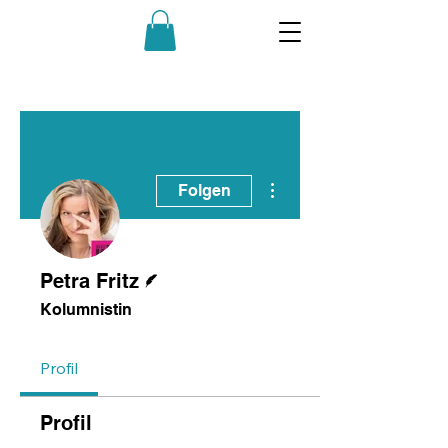
Weitere Optionen
Folgen
Autor
Petra Fritz
Kolumnistin
Profil
Profil