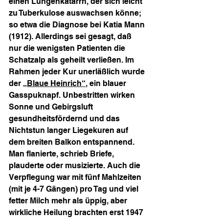
einen Lungenkatarrh, der sich leicht 
zu Tuberkulose auswachsen könne; 
so etwa die Diagnose bei Katia Mann 
(1912). Allerdings sei gesagt, daß 
nur die wenigsten Patienten die 
Schatzalp als geheilt verließen. Im 
Rahmen jeder Kur unerläßlich wurde 
der „
Blaue Heinrich“
, ein blauer 
Gasspuknapf. Unbestritten wirken 
Sonne und Gebirgsluft 
gesundheitsfördernd und das 
Nichtstun langer Liegekuren auf 
dem breiten Balkon entspannend. 
Man flanierte, schrieb Briefe, 
plauderte oder musizierte. Auch die 
Verpflegung war mit fünf Mahlzeiten 
(mit je 4-7 Gängen) pro Tag und viel 
fetter Milch mehr als üppig, aber 
wirkliche Heilung brachten erst 1947 