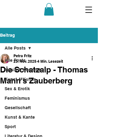
Beitrag
Alle Posts
Petra Fritz
Alle Posts
23. Nov. 2025
4 Min. Lesezeit
Die Schatzalp - Thomas
Musik & Konzerte
Mann's Zauberberg
Kunst & Kultur
Sex & Erotik
Feminismus
Gesellschaft
Kunst & Kante
Sport
Literatur & Design