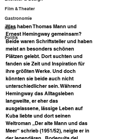
Film & Theater
Gastronomie
Was haben Thomas Mann und 
Natur
Ernest Hemingway gemeinsam? 
Politik
Beide waren Schriftsteller und haben 
meist an besonders schönen 
Plätzen gelebt. Dort suchten und 
fanden sie Zeit und Inspiration für 
ihre größten Werke. Und doch 
könnten sie beide auch nicht 
unterschiedlicher sein. Während 
Hemingway das Alltagsleben 
langweilte, er eher das 
ausgelassene, lässige Leben auf 
Kuba liebte und dort seinen 
Weltroman „Der alte Mann und das 
Meer“ schrieb (1951/52), neigte er in 
der legendären „Bodeguita del 