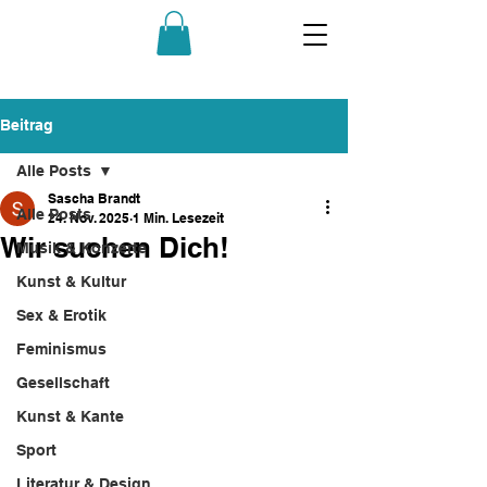
Beitrag
Alle Posts
Sascha Brandt
Alle Posts
24. Nov. 2025
1 Min. Lesezeit
Wir suchen Dich!
Musik & Konzerte
Kunst & Kultur
Sex & Erotik
Feminismus
Gesellschaft
Kunst & Kante
Sport
Literatur & Design