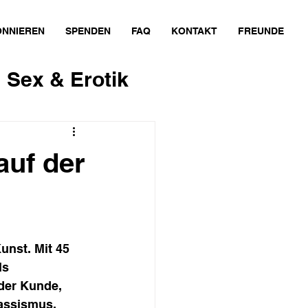
NNIEREN
SPENDEN
FAQ
KONTAKT
FREUNDE
Sex & Erotik
Sport
auf der
omie
Natur
unst. Mit 45 
ls 
eder Kunde, 
Rassismus, 