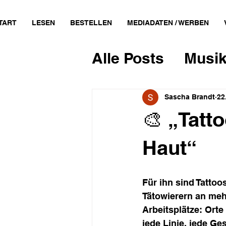
TART
LESEN
BESTELLEN
MEDIADATEN / WERBEN
Alle Posts
Musik
Feminismus
Sascha Brandt
22
🎨 „Tatt
Literatur & Des
Haut“
Politik
Für ihn sind Tattoo
Tätowierern an mehr
Arbeitsplätze: Orte
jede Linie, jede Ge