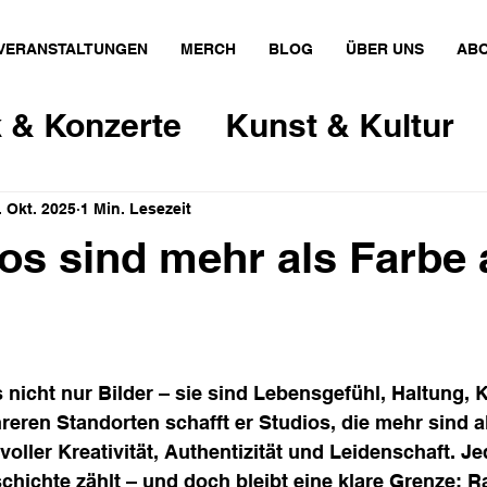
VERANSTALTUNGEN
MERCH
BLOG
ÜBER UNS
ABO
 & Konzerte
Kunst & Kultur
Gesellschaft
Kunst & Kante
. Okt. 2025
1 Min. Lesezeit
oos sind mehr als Farbe 
ign
Film & Theater
Gastron
s nicht nur Bilder – sie sind Lebensgefühl, Haltung, K
eren Standorten schafft er Studios, die mehr sind a
 voller Kreativität, Authentizität und Leidenschaft. J
schichte zählt – und doch bleibt eine klare Grenze: 