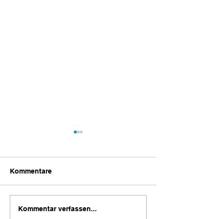
Kommentare
Hamburg - das
Maritime Streif
Kommentar verfassen...