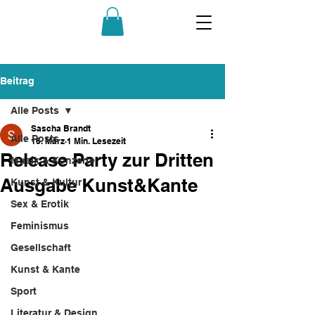
Beitrag
Alle Posts
Sascha Brandt
Alle Posts
16. März
1 Min. Lesezeit
Release Party zur Dritten
Musik & Konzerte
Ausgabe Kunst&Kante
Kunst & Kultur
Sex & Erotik
Feminismus
Gesellschaft
Kunst & Kante
Sport
Literatur & Design