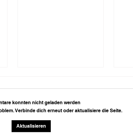
are konnten nicht geladen werden
blem. Verbinde dich erneut oder aktualisiere die Seite.
Ein Briefkasten für die
Die 
Aktualisieren
Flaschenpost von heute
Wint