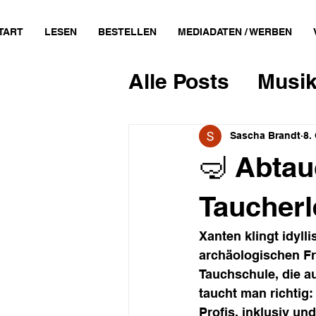
TART
LESEN
BESTELLEN
MEDIADATEN / WERBEN
Alle Posts
Musik
Feminismus
Sascha Brandt
8.
🤿 Abtau
Literatur & Des
Taucherl
Xanten klingt idyll
Politik
archäologischen Fr
Tauchschule, die au
taucht man richtig
Profis, inklusiv un