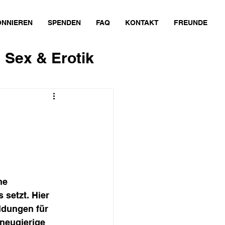
NNIEREN
SPENDEN
FAQ
KONTAKT
FREUNDE
Sex & Erotik
Sport
omie
Natur
ne 
 setzt. Hier 
ldungen für 
 neugierige 