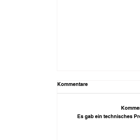
Kommentare
Komment
Es gab ein technisches Pro
Eine Brücke rollt durchs
Schanzenviertel