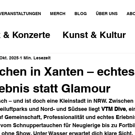
VERANSTALTUNGEN
MERCH
BLOG
ÜBER UNS
ABO
 & Konzerte
Kunst & Kultur
Gesellschaft
Kunst & Kante
 Okt. 2025
1 Min. Lesezeit
chen in Xanten – echtes
ign
Film & Theater
Gastron
ebnis statt Glamour
isch – und ist doch eine Kleinstadt in NRW. Zwischen 
eiluftparks und Nord- und Südsee liegt 
VTM Dive
, ei
f Gemeinschaft, Professionalität und echtes Erlebnis
: vom Schnuppertauchen für Neugierige bis zu Fortbi
d ohne Show. Unter Wasser erwartet dich klare Sicht,