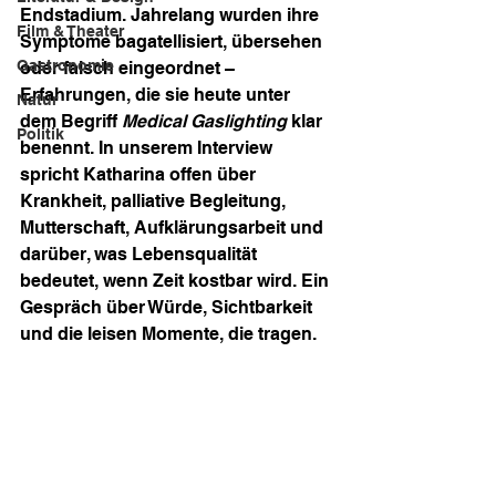
Endstadium. Jahrelang wurden ihre 
Film & Theater
Symptome bagatellisiert, übersehen 
Gastronomie
oder falsch eingeordnet – 
Erfahrungen, die sie heute unter 
Natur
dem Begriff 
Medical Gaslighting
 klar 
Politik
benennt. In unserem Interview 
spricht Katharina offen über 
Krankheit, palliative Begleitung, 
Mutterschaft, Aufklärungsarbeit und 
darüber, was Lebensqualität 
bedeutet, wenn Zeit kostbar wird. Ein 
Gespräch über Würde, Sichtbarkeit 
und die leisen Momente, die tragen.