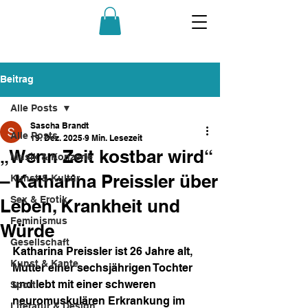
Beitrag
Alle Posts
Sascha Brandt
Alle Posts
19. Dez. 2025
9 Min. Lesezeit
„Wenn Zeit kostbar wird“
Musik & Konzerte
– Katharina Preissler über
Kunst & Kultur
Sex & Erotik
Leben, Krankheit und
Feminismus
Würde
Gesellschaft
Katharina Preissler ist 26 Jahre alt, 
Kunst & Kante
Mutter einer sechsjährigen Tochter 
und lebt mit einer schweren 
Sport
neuromuskulären Erkrankung im 
Literatur & Design