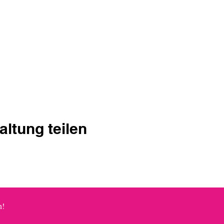
altung teilen
rpassen? 
n!