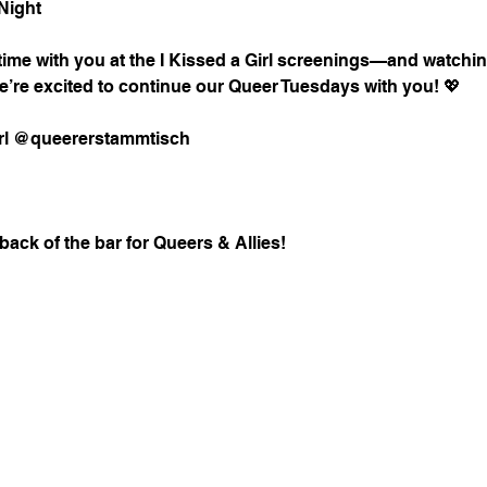
Night
ime with you at the I Kissed a Girl screenings—and watching 
re excited to continue our Queer Tuesdays with you! 💖
Girl @queererstammtisch
back of the bar for Queers & Allies!