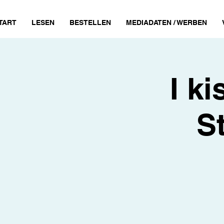
TART
LESEN
BESTELLEN
MEDIADATEN / WERBEN
I ki
S