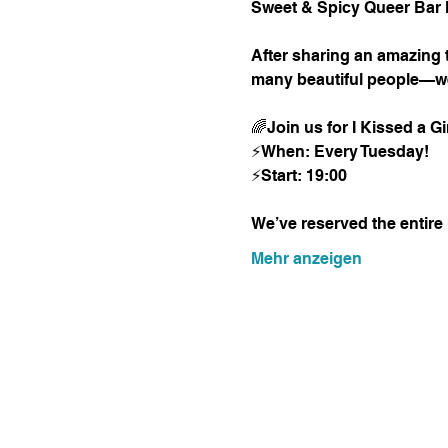
Sweet & Spicy Queer Bar 
After sharing an amazing t
many beautiful people—we’
🌈Join us for I Kissed a 
⚡️When: Every Tuesday!
⚡️Start: 19:00
We’ve reserved the entire 
Mehr anzeigen