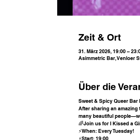
Zeit & Ort
31. März 2026, 19:00 – 23:
Asimmetric Bar, Venloer S
Über die Vera
Sweet & Spicy Queer Bar 
After sharing an amazing t
many beautiful people—we’
🌈Join us for I Kissed a 
⚡️When: Every Tuesday!
⚡️Start: 19:00