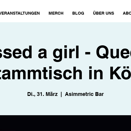
VERANSTALTUNGEN
MERCH
BLOG
ÜBER UNS
ABO
ssed a girl - Qu
tammtisch in Kö
Di., 31. März
  |  
Asimmetric Bar