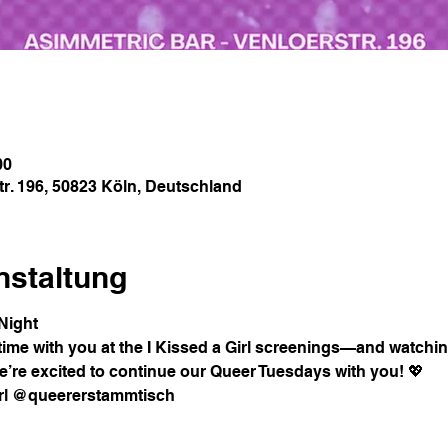
00
tr. 196, 50823 Köln, Deutschland
nstaltung
Night
ime with you at the I Kissed a Girl screenings—and watching 
re excited to continue our Queer Tuesdays with you! 💖
Girl @queererstammtisch