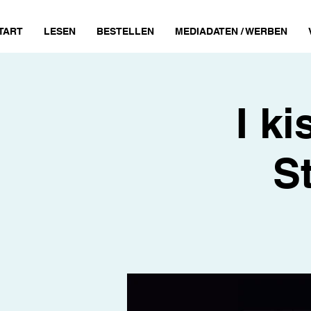
TART
LESEN
BESTELLEN
MEDIADATEN / WERBEN
I ki
S